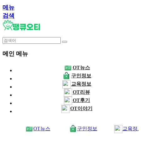
메뉴
검색
메인 메뉴
OT뉴스
구인정보
교육정보
OT리뷰
OT후기
OT이야기
OT뉴스
구인정보
교육정