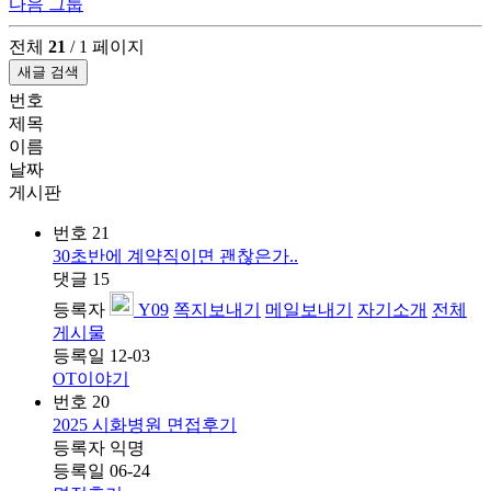
다음 그룹
전체
21
/ 1 페이지
새글 검색
번호
제목
이름
날짜
게시판
번호
21
30초반에 계약직이면 괜찮은가..
댓글
15
등록자
Y09
쪽지보내기
메일보내기
자기소개
전체
게시물
등록일
12-03
OT이야기
번호
20
2025 시화병원 면접후기
등록자
익명
등록일
06-24