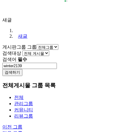
새글
새글
게시판그룹
그룹
검색대상
검색어
필수
검색하기
전체게시물 그룹 목록
전체
관리그룹
커뮤니티
리뷰그룹
이전 그룹