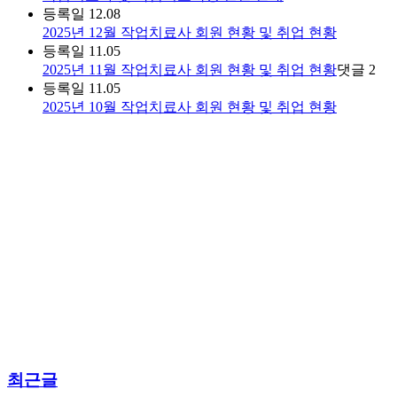
등록일
12.08
2025년 12월 작업치료사 회원 현황 및 취업 현황
등록일
11.05
2025년 11월 작업치료사 회원 현황 및 취업 현황
댓글
2
등록일
11.05
2025년 10월 작업치료사 회원 현황 및 취업 현황
최근글