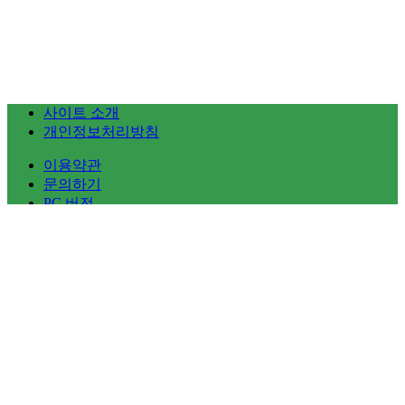
사이트 소개
개인정보처리방침
이용약관
문의하기
PC 버전
땡큐오티
All rights reserved.
땡큐오티
닫기
메뉴
새글
검색
더보기