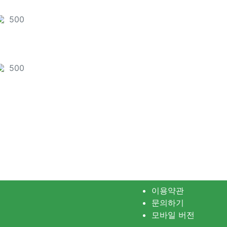
포인트
500
천
포인트
500
천
이용약관
문의하기
모바일 버전