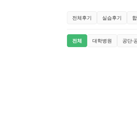
오티후기 분류 목
전체후기
실습후기
면접후기 분류 목
전체
대학병원
공단·