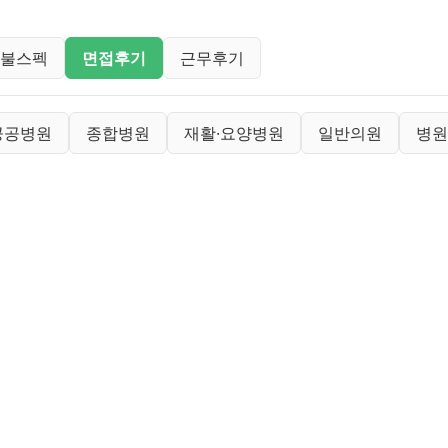
록
합불스펙
면접후기
근무후기
록
공공병원
종합병원
재활·요양병원
일반의원
병