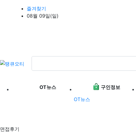
상단 네비
즐겨찾기
08월 09일(일)
메인 메뉴
OT뉴스
구인정보
OT뉴스
면접후기