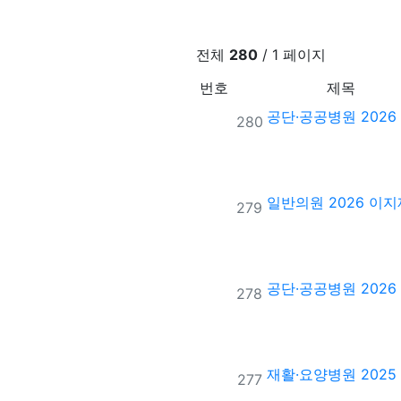
전체
280
/ 1 페이지
번호
제목
공단·공공병원
202
번호
280
일반의원
2026 
번호
279
공단·공공병원
202
번호
278
재활·요양병원
202
번호
277