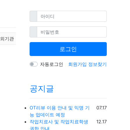
필수
아이디
필수
비밀번호
원외기관
로그인
자동로그인
회원가입
정보찾기
공지글
등록일
OT리뷰 이용 안내 및 익명 기
07.17
능 업데이트 예정
등록일
작업치료사 및 작업치료학생
12.17
권한 안내