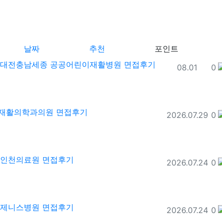
날짜
추천
포인트
6 대전충남세종 공공어린이재활병원 면접후기
등록일
추
08.01
0
이지재활의학과의원 면접후기
등록일
추
2026.07.29
0
6 인천의료원 면접후기
등록일
추
2026.07.24
0
5 제니스병원 면접후기
등록일
추
2026.07.24
0