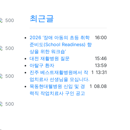
최근글
포인트
500
천
등록일
2026 ‘장애 아동의 초등 취학
16:00
준비도(School Readiness) 향
포인트
500
천
상을 위한 워크숍’
등록일
대전 재활병원 질문
15:46
등록일
아탈구 환자
13:59
댓글
등록일
진주 베스트재활병원에서 작
1
13:31
포인트
500
천
업치료사 선생님을 모십니다.
댓글
등록일
목동현대웰병원 신입 및 경
1
08.08
력직 작업치료사 구인 공고
포인트
500
천