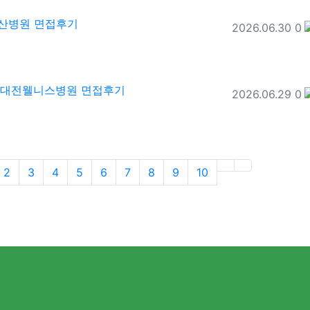
군산병원 면접후기
등록일
추
2026.06.30
0
6 대전웰니스병원 면접후기
등록일
추
2026.06.29
0
urrent)
(next)
(last)
2
3
4
5
6
7
8
9
10