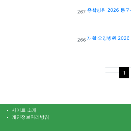
종합병원
2026 동
번호
267
재활·요양병원
202
번호
266
(c
1
사이트 소개
개인정보처리방침