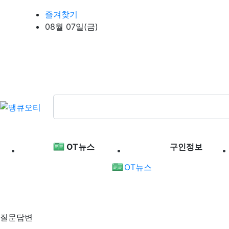
상단 네비
즐겨찾기
08월 07일(금)
메인 메뉴
OT뉴스
구인정보
OT뉴스
질문답변