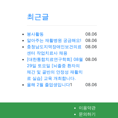
최근글
등록일
봉사활동
08.06
등록일
알아주는 재활병원 궁금해요!
08.06
등록일
충청남도지역장애인보건의료
08.06
센터 작업치료사 채용
등록일
[대한통합치료연구학회] 08월
08.06
29일 토요일 [뇌졸중 환자의
체간 및 골반의 안정성 재활치
료 실습] 교육 개최합니다.
댓글
등록일
올해 2월 졸업생입니다
1
08.06
이용약관
문의하기