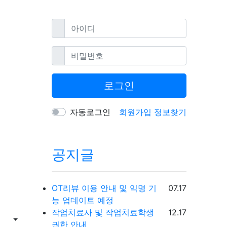
필수
아이디
필수
비밀번호
로그인
자동로그인
회원가입
정보찾기
공지글
등록일
OT리뷰 이용 안내 및 익명 기
07.17
능 업데이트 예정
등록일
작업치료사 및 작업치료학생
12.17
게시물 정렬
권한 안내
게시판 검색