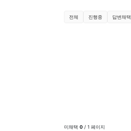
질문답변 분류 목
전체
진행중
답변채
미채택
0
/ 1 페이지