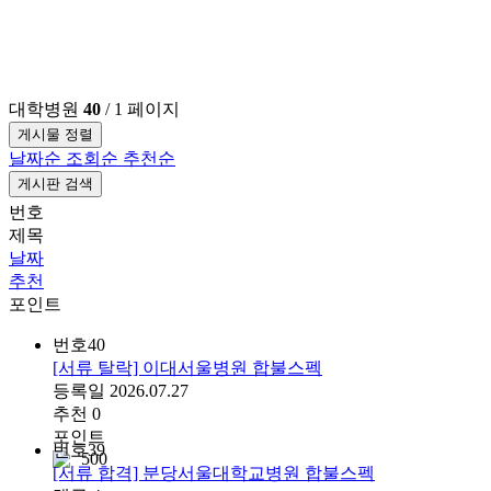
대학병원
40
/ 1 페이지
게시물 정렬
날짜순
조회순
추천순
게시판 검색
번호
제목
날짜
추천
포인트
번호
40
[서류 탈락] 이대서울병원 합불스펙
등록일
2026.07.27
추천
0
포인트
번호
39
500
[서류 합격] 분당서울대학교병원 합불스펙