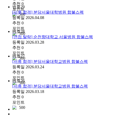
추천
0
번호
29
포인트
[서류 합격] 분당서울대학병원 합불스펙
500
등록일
2026.04.08
추천
0
포인트
번호
28
500
[면접 탈락] 순천향대학교 서울병원 합불스펙
등록일
2026.03.28
추천
0
포인트
번호
27
500
[서류 합격] 분당서울대학교병원 합불스펙
등록일
2026.03.24
추천
0
포인트
번호
26
500
[서류 합격] 분당서울대학교병원 합불스펙
등록일
2026.03.18
추천
0
포인트
500