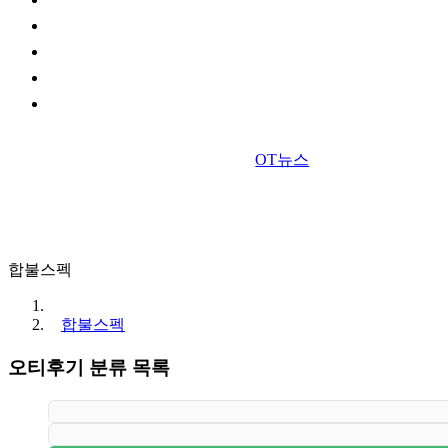
OT뉴스
합불스펙
합불스펙
오티후기 분류 목록