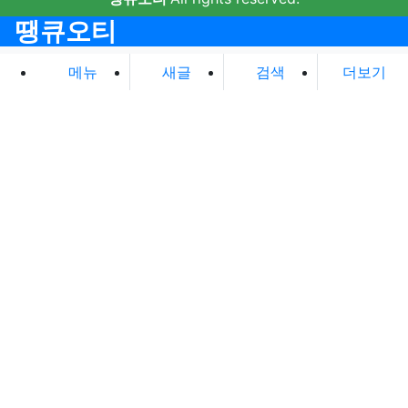
땡큐오티
메뉴
새글
검색
더보기
로그인
회원가입
정보찾기
자동로그인
필수
아이디
필수
비밀번호
로그인