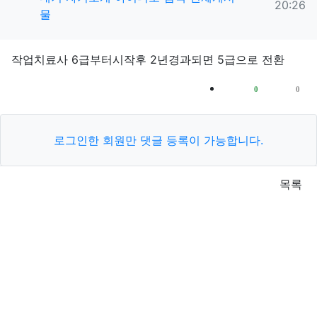
20:26
물
작업치료사 6급부터시작후 2년경과되면 5급으로 전환
추천
비추천
0
0
로그인한 회원만 댓글 등록이 가능합니다.
목록