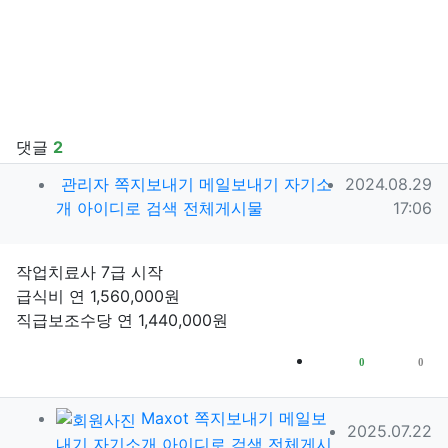
댓글
2
관리자님의 댓글
작성일
관리자
쪽지보내기
메일보내기
자기소
2024.08.29
개
아이디로 검색
전체게시물
17:06
작업치료사 7급 시작
급식비 연 1,560,000원
직급보조수당 연 1,440,000원
추천
비추천
0
0
Maxot님의 댓글
Maxot
쪽지보내기
메일보
작성일
2025.07.22
내기
자기소개
아이디로 검색
전체게시