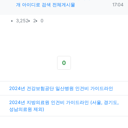
작성
개
아이디로 검색
전체게시물
17:04
컨텐츠 정보
조회
댓글
추천
3,252
2
0
본문
0
추천
관련자료
2024년 건강보험공단 일산병원 인건비 가이드라인
2024년 지방의료원 인건비 가이드라인 (서울, 경기도,
성남의료원 제외)