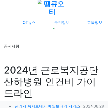
메뉴
OT뉴스
구인정보
교육정보
공지사항
2024년 근로복지공단
산하병원 인건비 가이
드라인
작성자 정보
작성일
관리자
쪽지보내기
메일보내기
자기소
2024.08.29