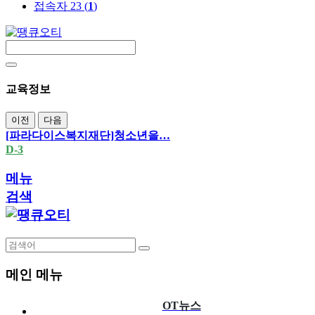
접속자 23 (
1
)
교육정보
이전
다음
[파라다이스복지재단]청소년을…
D-3
메뉴
검색
메인 메뉴
OT뉴스