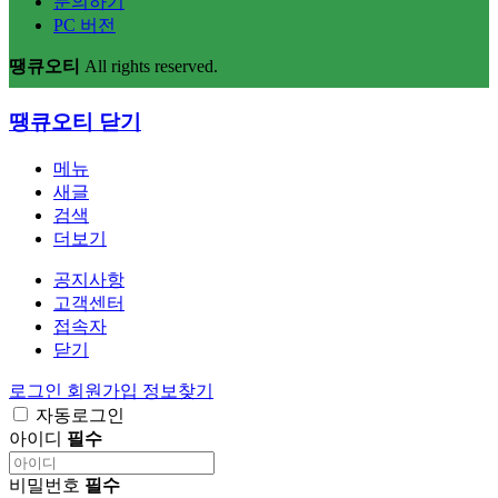
문의하기
PC 버전
땡큐오티
All rights reserved.
땡큐오티
닫기
메뉴
새글
검색
더보기
공지사항
고객센터
접속자
닫기
로그인
회원가입
정보찾기
자동로그인
아이디
필수
비밀번호
필수