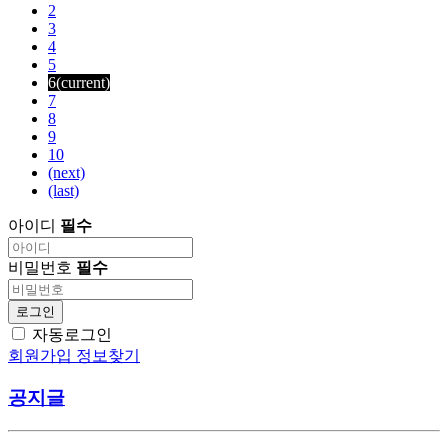
2
3
4
5
6
(current)
7
8
9
10
(next)
(last)
아이디
필수
비밀번호
필수
로그인
자동로그인
회원가입
정보찾기
공지글