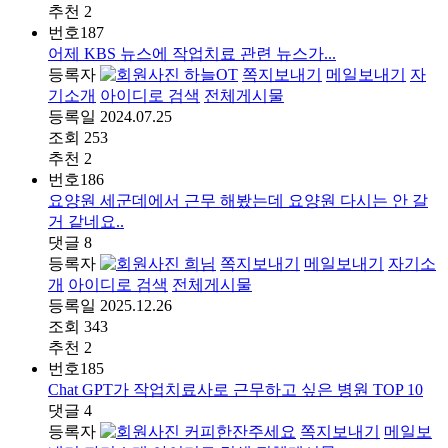
추천
2
번호
187
어제 KBS 뉴스에 작업치료 관련 뉴스가...
등록자
하늘OT
쪽지보내기
메일보내기
자
기소개
아이디로 검색
전체게시물
등록일
2024.07.25
조회
253
추천
2
번호
186
요양원 세군데에서 근무 해봤는데 요양원 다시는 안 갈
거 같네요..
댓글
8
등록자
희님
쪽지보내기
메일보내기
자기소
개
아이디로 검색
전체게시물
등록일
2025.12.26
조회
343
추천
2
번호
185
Chat GPT가 작업치료사로 근무하고 싶은 병원 TOP 10
댓글
4
등록자
커피한잔주세요
쪽지보내기
메일보