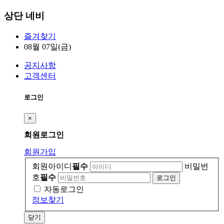
상단 네비
즐겨찾기
08월 07일(금)
공지사항
고객센터
로그인
×
회원
로그인
회원가입
회원아이디
필수
비밀번
호
필수
자동로그인
정보찾기
닫기