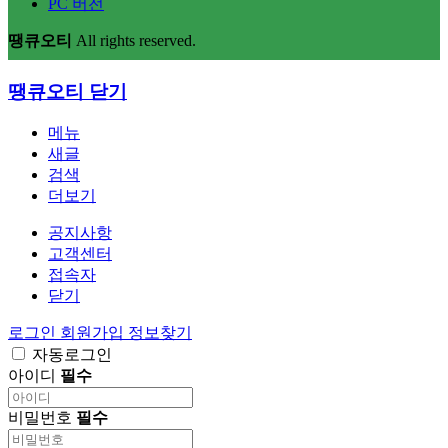
PC 버전
땡큐오티
All rights reserved.
땡큐오티
닫기
메뉴
새글
검색
더보기
공지사항
고객센터
접속자
닫기
로그인
회원가입
정보찾기
자동로그인
아이디
필수
비밀번호
필수