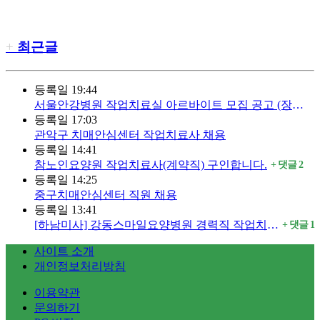
최근글
등록일
19:44
서울안강병원 작업치료실 아르바이트 모집 공고 (장기근무 우대)
등록일
17:03
관악구 치매안심센터 작업치료사 채용
등록일
14:41
참노인요양원 작업치료사(계약직) 구인합니다.
댓글
2
등록일
14:25
중구치매안심센터 직원 채용
등록일
13:41
[하남미사] 강동스마일요양병원 경력직 작업치료사 구인
댓글
1
사이트 소개
개인정보처리방침
이용약관
문의하기