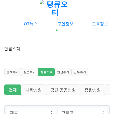
메뉴
OT뉴스
구인정보
교육정보
합불스펙
오티후기 분류 목록
전체후기
실습후기
합불스펙
면접후기
근무후기
합불스펙 분류 목록
전체
대학병원
공단·공공병원
종합병원
재
검색대상