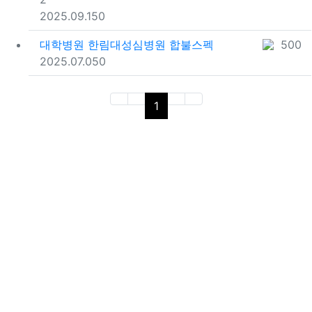
등록일
추천
포인트
2025.09.15
0
대학병원
한림대성심병원 합불스펙
500
등록일
추천
포인트
2025.07.05
0
(current)
1