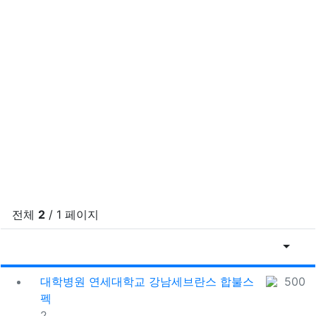
전체
2
/ 1 페이지
게시물
게
대학병원
연세대학교 강남세브란스 합불스
500
펙
댓글
2