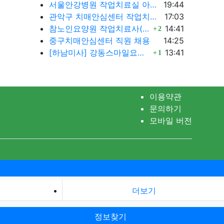
등록일
서울안강병원 작업치료실 아르바이트 모집 공고 (장기근무 우대)
19:44
등록일
관악구 치매안심센터 작업치료사 채용
17:03
댓글
등록일
참노인요양원 작업치료사(계약직) 구인합니다.
14:41
2
등록일
중구치매안심센터 직원 채용
14:25
댓글
등록일
[하남미사] 강동스마일요양병원 경력직 작업치료사 구인
13:41
1
이용약관
문의하기
모바일 버전
더보기
정보찾기