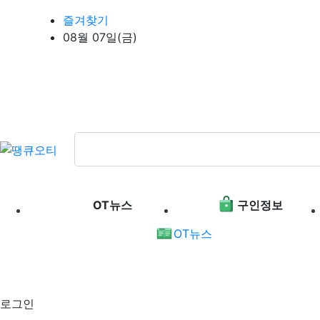
상단 네비
즐겨찾기
08월 07일(금)
메인 메뉴
OT뉴스
구인정보
OT뉴스
로그인