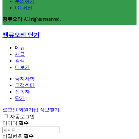
문의하기
PC 버전
땡큐오티
All rights reserved.
땡큐오티
닫기
메뉴
새글
검색
더보기
공지사항
고객센터
접속자
닫기
로그인
회원가입
정보찾기
자동로그인
아이디
필수
비밀번호
필수