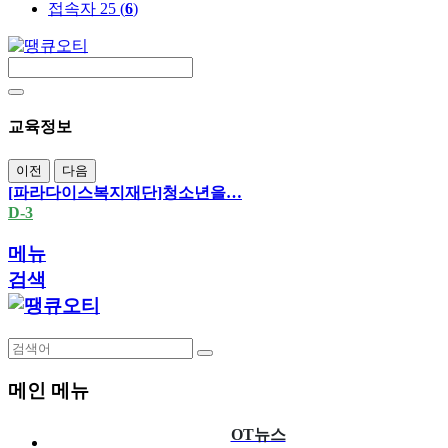
접속자 25 (
6
)
교육정보
이전
다음
[파라다이스복지재단]청소년을…
D-3
메뉴
검색
메인 메뉴
OT뉴스