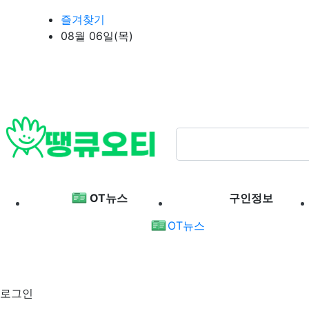
상단 네비
즐겨찾기
08월 06일(목)
메인 메뉴
OT뉴스
구인정보
OT뉴스
로그인