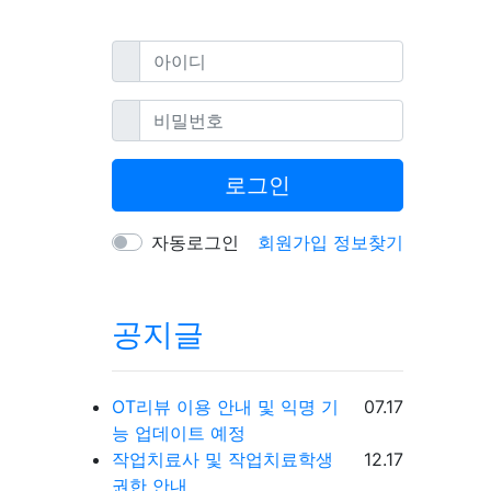
필수
아이디
필수
비밀번호
로그인
자동로그인
회원가입
정보찾기
공지글
등록일
OT리뷰 이용 안내 및 익명 기
07.17
능 업데이트 예정
등록일
작업치료사 및 작업치료학생
12.17
권한 안내