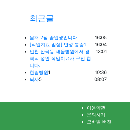
최근글
등록일
올해 2월 졸업생입니다
16:05
등록일
[작업치료 임상] 만성 통증1
16:04
등록일
인천 산곡동 새올병원에서 경
13:01
력직 성인 작업치료사 구인 합
니다.
댓글
등록일
한림병원
1
10:36
댓글
등록일
퇴사
5
08:07
이용약관
문의하기
모바일 버전