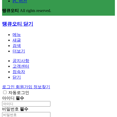
PC 버전
땡큐오티
All rights reserved.
땡큐오티
닫기
메뉴
새글
검색
더보기
공지사항
고객센터
접속자
닫기
로그인
회원가입
정보찾기
자동로그인
아이디
필수
비밀번호
필수