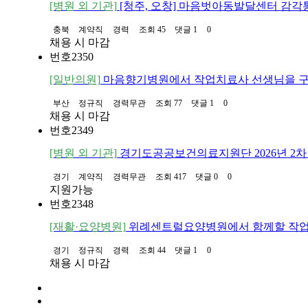
[병원 외 기관]
[청주, 오창] 마음벗아동발달센터 감
충북
계약직
경력
조회 45
댓글 1
0
채용 시 마감
번호
2350
[일반의원]
마음향기병원에서 작업치료사 선생님을 
부산
정규직
경력무관
조회 77
댓글 1
0
채용 시 마감
번호
2349
[병원 외 기관]
경기도공공보건의료지원단 2026년 2
경기
계약직
경력무관
조회 417
댓글 0
0
지원가능
번호
2348
[재활·요양병원]
위례센트럴요양병원에서 함께할 작
경기
정규직
경력
조회 44
댓글 1
0
채용 시 마감