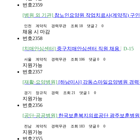
번호
2359
[병원 외 기관]
참노인요양원 작업치료사(계약직) 구
인천
계약직
경력무관
조회 18
댓글 2
0
채용 시 마감
번호
2358
[치매안심센터]
중구치매안심센터 직원 채용
D-15
서울
계약직
경력무관
조회 106
댓글 0
0
지원가능
번호
2357
[재활·요양병원]
[하남미사] 강동스마일요양병원 경력
경기
정규직
경력
조회 21
댓글 1
0
지원가능
번호
2356
[공단·공공병원]
한국보훈복지의료공단 광주보훈병원
전남
계약직
경력무관
조회 183
댓글 0
0
지원가능
번호
2355