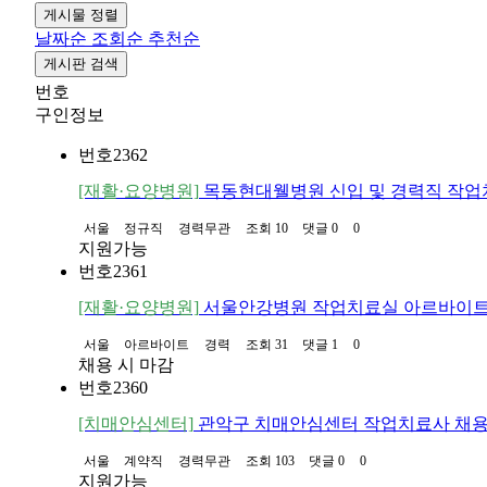
게시물 정렬
날짜순
조회순
추천순
게시판 검색
번호
구인정보
번호
2362
[재활·요양병원]
목동현대웰병원 신입 및 경력직 작업
서울
정규직
경력무관
조회 10
댓글 0
0
지원가능
번호
2361
[재활·요양병원]
서울안강병원 작업치료실 아르바이트 
서울
아르바이트
경력
조회 31
댓글 1
0
채용 시 마감
번호
2360
[치매안심센터]
관악구 치매안심센터 작업치료사 채
서울
계약직
경력무관
조회 103
댓글 0
0
지원가능