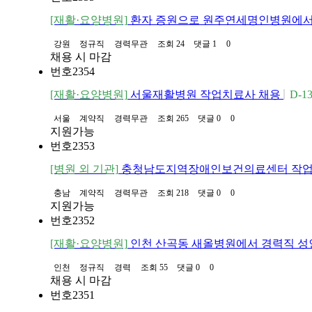
[재활·요양병원]
환자 증원으로 원주연세명인병원에서 
강원
정규직
경력무관
조회 24
댓글 1
0
채용 시 마감
번호
2354
[재활·요양병원]
서울재활병원 작업치료사 채용
D-1
서울
계약직
경력무관
조회 265
댓글 0
0
지원가능
번호
2353
[병원 외 기관]
충청남도지역장애인보건의료센터 작업
충남
계약직
경력무관
조회 218
댓글 0
0
지원가능
번호
2352
[재활·요양병원]
인천 산곡동 새올병원에서 경력직 성
인천
정규직
경력
조회 55
댓글 0
0
채용 시 마감
번호
2351