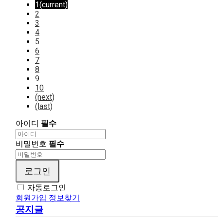
1
(current)
2
3
4
5
6
7
8
9
10
(next)
(last)
아이디
필수
비밀번호
필수
로그인
자동로그인
회원가입
정보찾기
공지글