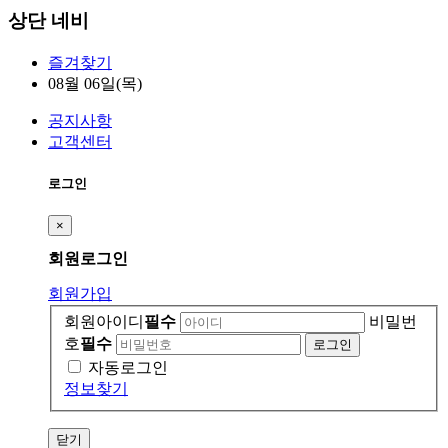
상단 네비
즐겨찾기
08월 06일(목)
공지사항
고객센터
로그인
×
회원
로그인
회원가입
회원아이디
필수
비밀번
호
필수
자동로그인
정보찾기
닫기