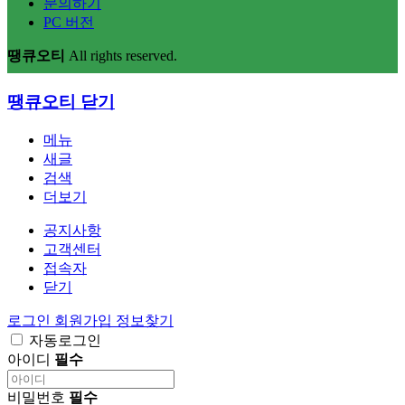
문의하기
PC 버전
땡큐오티
All rights reserved.
땡큐오티
닫기
메뉴
새글
검색
더보기
공지사항
고객센터
접속자
닫기
로그인
회원가입
정보찾기
자동로그인
아이디
필수
비밀번호
필수