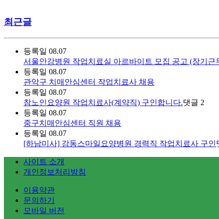
최근글
등록일
08.07
서울안강병원 작업치료실 아르바이트 모집 공고 (장기근무
등록일
08.07
관악구 치매안심센터 작업치료사 채용
등록일
08.07
참노인요양원 작업치료사(계약직) 구인합니다.
댓글
2
등록일
08.07
중구치매안심센터 직원 채용
등록일
08.07
[하남미사] 강동스마일요양병원 경력직 작업치료사 구인
사이트 소개
개인정보처리방침
이용약관
문의하기
모바일 버전