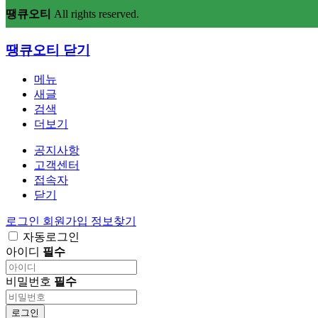
땡큐오티
All rights reserved.
땡큐오티
닫기
메뉴
새글
검색
더보기
공지사항
고객센터
접속자
닫기
로그인
회원가입
정보찾기
자동로그인
아이디
필수
비밀번호
필수
로그인