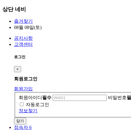
상단 네비
즐겨찾기
08월 08일(토)
공지사항
고객센터
로그인
×
회원
로그인
회원가입
회원아이디
필수
비밀번호
자동로그인
정보찾기
닫기
접속자 6