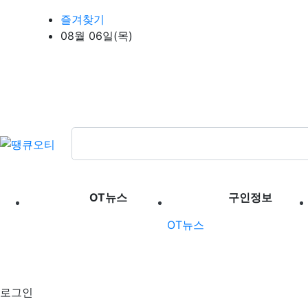
상단 네비
즐겨찾기
08월 06일(목)
메인 메뉴
OT뉴스
구인정보
OT뉴스
로그인