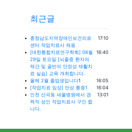
최근글
등록일
충청남도지역장애인보건의료
17:10
센터 작업치료사 채용
등록일
[대한통합치료연구학회] 08월
16:40
29일 토요일 [뇌졸중 환자의
체간 및 골반의 안정성 재활치
료 실습] 교육 개최합니다.
댓글
등록일
올해 2월 졸업생입니다
1
16:05
등록일
[작업치료 임상] 만성 통증1
16:04
등록일
인천 산곡동 새올병원에서 경
13:01
력직 성인 작업치료사 구인 합
니다.