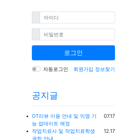
필수
아이디
필수
비밀번호
로그인
자동로그인
회원가입
정보찾기
공지글
등록일
OT리뷰 이용 안내 및 익명 기
07.17
능 업데이트 예정
등록일
작업치료사 및 작업치료학생
12.17
권한 안내