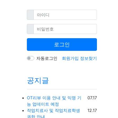
필수
아이디
필수
비밀번호
로그인
자동로그인
회원가입
정보찾기
공지글
등록일
OT리뷰 이용 안내 및 익명 기
07.17
능 업데이트 예정
등록일
작업치료사 및 작업치료학생
12.17
권한 안내