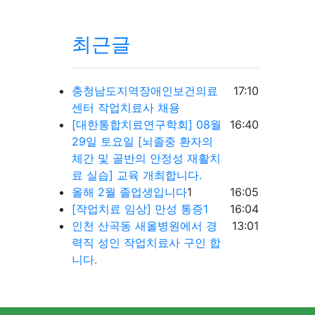
최근글
등록일
충청남도지역장애인보건의료
17:10
센터 작업치료사 채용
등록일
[대한통합치료연구학회] 08월
16:40
29일 토요일 [뇌졸중 환자의
체간 및 골반의 안정성 재활치
료 실습] 교육 개최합니다.
댓글
등록일
올해 2월 졸업생입니다
1
16:05
등록일
[작업치료 임상] 만성 통증1
16:04
등록일
인천 산곡동 새올병원에서 경
13:01
력직 성인 작업치료사 구인 합
니다.