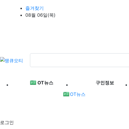
상단 네비
즐겨찾기
08월 06일(목)
메인 메뉴
OT뉴스
구인정보
OT뉴스
로그인