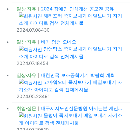
일상·자유
2024 장애인 인식개선 공모전 공유
등록자
해리포터
쪽지보내기
메일보내기
자기
소개
아이디로 검색
전체게시물
등록일
조회
추천
2024.07.08
43
0
일상·자유
비가 엄청 오네요
등록자
탐앤탐스
쪽지보내기
메일보내기
자기
소개
아이디로 검색
전체게시물
등록일
조회
추천
2024.07.18
45
4
일상·자유
대한민국 보조공학기기 박람회 개최
등록자
고마워오티
쪽지보내기
메일보내기
자
기소개
아이디로 검색
전체게시물
등록일
조회
추천
2024.05.23
49
1
취업·질문
대구시지노인전문병원 아시는분 계신가요?
등록자
몰렁이
쪽지보내기
메일보내기
자기소
개
아이디로 검색
전체게시물
등록일
조회
추천
2024.07.29
51
0