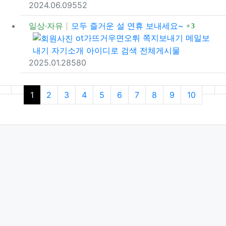
등록일
조회
추천
2024.06.09
55
2
댓글
일상·자유
모두 즐거운 설 연휴 보내세요~
3
등록자
ot가뜨거우면오튀
쪽지보내기
메일보
내기
자기소개
아이디로 검색
전체게시물
등록일
조회
추천
2025.01.28
58
0
(current)
(nex
(
1
2
3
4
5
6
7
8
9
10