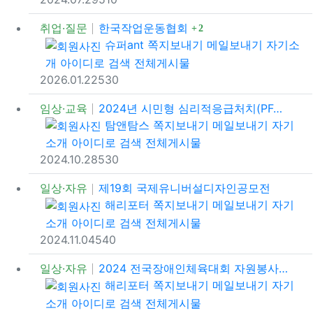
댓글
취업·질문
한국작업운동협회
2
등록자
슈퍼ant
쪽지보내기
메일보내기
자기소
개
아이디로 검색
전체게시물
등록일
조회
추천
2026.01.22
53
0
임상·교육
2024년 시민형 심리적응급처치(PFA)교육
등록자
탐앤탐스
쪽지보내기
메일보내기
자기
소개
아이디로 검색
전체게시물
등록일
조회
추천
2024.10.28
53
0
일상·자유
제19회 국제유니버설디자인공모전
등록자
해리포터
쪽지보내기
메일보내기
자기
소개
아이디로 검색
전체게시물
등록일
조회
추천
2024.11.04
54
0
일상·자유
2024 전국장애인체육대회 자원봉사자 모집 공유
등록자
해리포터
쪽지보내기
메일보내기
자기
소개
아이디로 검색
전체게시물