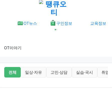
메뉴
OT뉴스
구인정보
교육정보
OT이야기
OT이야기 분류 목록
전체
일상·자유
고민·상담
실습·국시
취업·