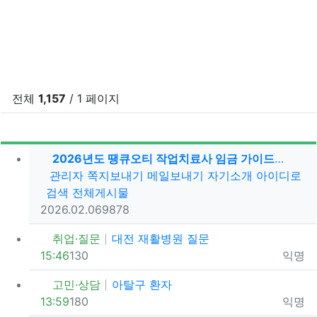
전체
1,157
/ 1 페이지
조회
게
2026년도 땡큐오티 작업치료사 임금 가이드라인
등록자
관리자
쪽지보내기
메일보내기
자기소개
아이디로
검색
전체게시물
등록일
조회
추천
2026.02.06
987
8
취업·질문
대전 재활병원 질문
등록일
조회
추천
등록자
15:46
13
0
익명
고민·상담
아탈구 환자
등록일
조회
추천
등록자
13:59
18
0
익명