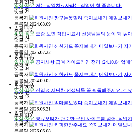
조회
2170
일상·자유
저는 작업치료사라는 직업이 참 좋습니다.
추천
84
댓글
22
등록자
짱구는못말려
쪽지보내기
메일보내기
등록일
2024.08.09
번호
1152
조회
1361
취업·질문
요즘 보면 작업치료사 선생님들의 눈이 꽤 높아
추천
51
댓글
17
등록자
신한카드
쪽지보내기
메일보내기
자
등록일
2025.07.22
번호
1151
조회
1612
일상·자유
공지사항 급여 가이드라인 정리 (24.10.04 업데이트)
추천
50
댓글
34
등록자
신한카드
쪽지보내기
메일보내기
자
등록일
2024.09.02
번호
1150
조회
2082
일상·자유
신입 & 저년차 선생님들 꼭 필독해주세요. <- 
추천
45
댓글
13
등록자
악마를보았다
쪽지보내기
메일보내기
등록일
2026.06.21
번호
1149
조회
618
일상·자유
땡큐오티가 단순한 구인 사이트를 넘어, 작업
추천
26
등록자
커피한잔주세요
쪽지보내기
메일보내
등록일
2026.06.08