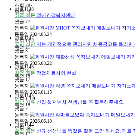
조회
287
번호
1148
추천
23
취업·질문
정신건강복지센터
댓글
77
등록자
MHOT
쪽지보내기
메일보내기
자기
등록일
2024.05.24
번호
1147
조회
1351
고민·상담
저는 개인적으로 관리자만 채용공고를 올리면 
추천
21
댓글
8
등록자
재활선생
쪽지보내기
메일보내기
자
등록일
2025.08.22
번호
1146
조회
615
취업·질문
작업치료사의 현실
추천
18
댓글
17
등록자
익명
쪽지보내기
메일보내기
자기소
등록일
2025.01.15
번호
1145
조회
1169
일상·자유
신입 & 저년차 선생님들 꼭 필독해주세요.
추천
18
댓글
7
등록자
악마를보았다
쪽지보내기
메일보내기
등록일
2026.06.18
번호
1144
조회
565
취업·질문
신규 선생님들 똑같은 질문 그만 하세요. 펙트
추천
17