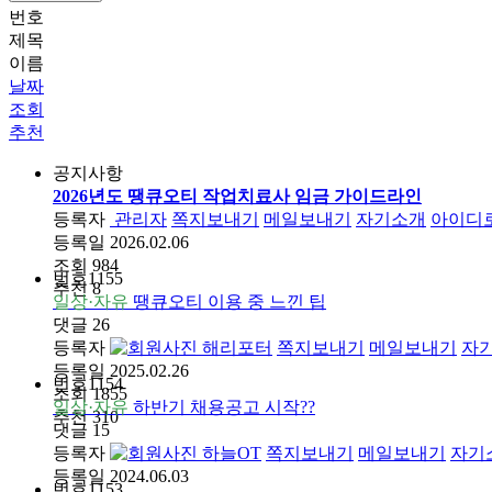
번호
제목
이름
날짜
조회
추천
공지사항
2026년도 땡큐오티 작업치료사 임금 가이드라인
등록자
관리자
쪽지보내기
메일보내기
자기소개
아이디
등록일
2026.02.06
조회
984
번호
1155
추천
8
일상·자유
땡큐오티 이용 중 느낀 팁
댓글
26
등록자
해리포터
쪽지보내기
메일보내기
자
등록일
2025.02.26
번호
1154
조회
1855
일상·자유
하반기 채용공고 시작??
추천
310
댓글
15
등록자
하늘OT
쪽지보내기
메일보내기
자기
등록일
2024.06.03
번호
1153