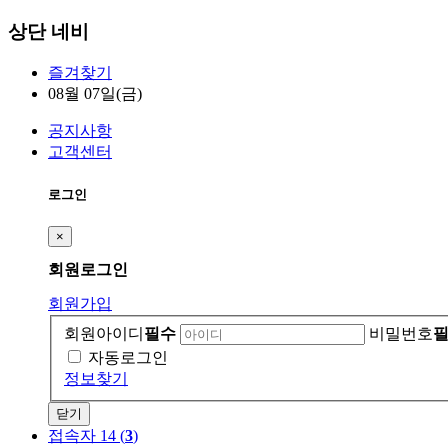
상단 네비
즐겨찾기
08월 07일(금)
공지사항
고객센터
로그인
×
회원
로그인
회원가입
회원아이디
필수
비밀번호
자동로그인
정보찾기
닫기
접속자 14 (
3
)