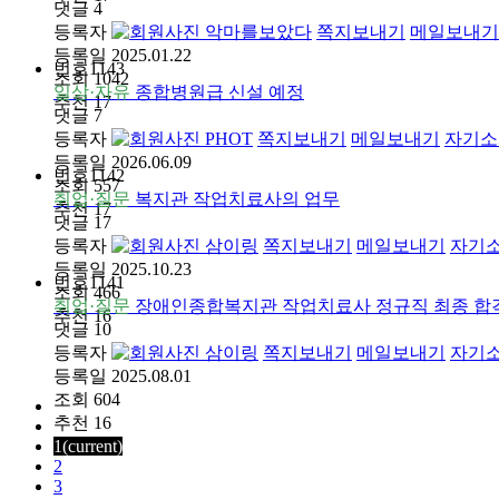
댓글
4
등록자
악마를보았다
쪽지보내기
메일보내기
등록일
2025.01.22
번호
1143
조회
1042
일상·자유
종합병원급 신설 예정
추천
17
댓글
7
등록자
PHOT
쪽지보내기
메일보내기
자기소
등록일
2026.06.09
번호
1142
조회
557
취업·질문
복지관 작업치료사의 업무
추천
17
댓글
17
등록자
삼이링
쪽지보내기
메일보내기
자기
등록일
2025.10.23
번호
1141
조회
466
취업·질문
장애인종합복지관 작업치료사 정규직 최종 합
추천
16
댓글
10
등록자
삼이링
쪽지보내기
메일보내기
자기
등록일
2025.08.01
조회
604
추천
16
1
(current)
2
3