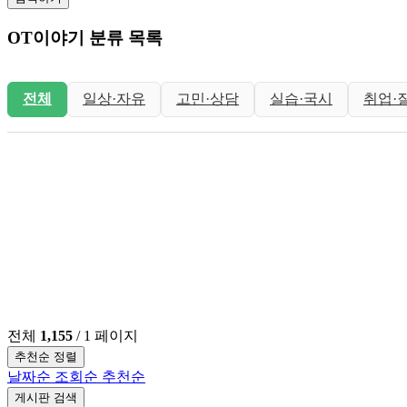
OT이야기 분류 목록
전체
일상·자유
고민·상담
실습·국시
취업·
전체
1,155
/ 1 페이지
추천순 정렬
날짜순
조회순
추천순
게시판 검색