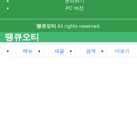
문의하기
PC 버전
땡큐오티
All rights reserved.
땡큐오티
메뉴
새글
검색
더보기
로그인
회원가입
정보찾기
자동로그인
필수
아이디
필수
비밀번호
로그인