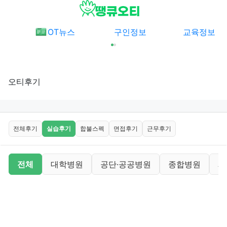
메뉴
OT뉴스
구인정보
교육정보
오티후기
오티후기 분류 목록
전체후기
실습후기
합불스펙
면접후기
근무후기
오티후기 분류 목록
전체
대학병원
공단·공공병원
종합병원
재