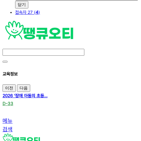
닫기
접속자 27 (
4
)
교육정보
이전
다음
2026 ‘장애 아동의 초등…
D-33
메뉴
검색