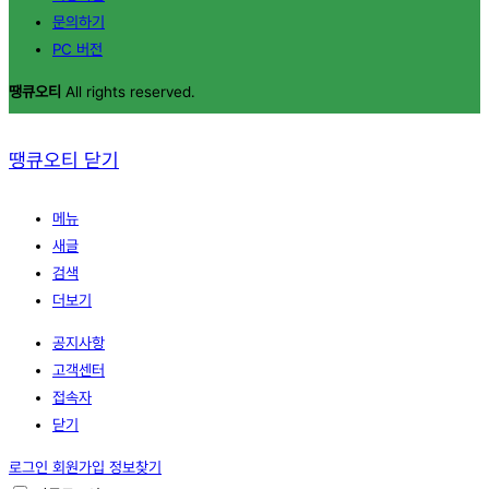
문의하기
PC 버전
땡큐오티
All rights reserved.
땡큐오티
닫기
메뉴
새글
검색
더보기
공지사항
고객센터
접속자
닫기
로그인
회원가입
정보찾기