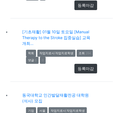
등록마감
[기초재활] 01월 10일 토요일 [Manual
Therapy to the Stroke 집중실습] 교육
개최…
학회
작업치료사|작업치료학생
조회 284
댓글 0
0
등록마감
동국대학교 인간발달재활전공 대학원
(석사) 모집
기업
서울
작업치료사|작업치료학생