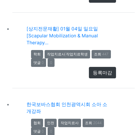
[상지전문재활] 01월 04일 일요일
[Scapular Mobilization & Manual
Therapy…
학회
작업치료사|작업치료학생
조회 447
댓글 0
0
등록마감
한국보바스협회 인천광역시회 소아 소
개강좌
협회
인천
작업치료사
조회 2044
댓글 0
0