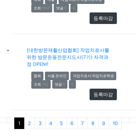
조회 1647
댓글 0
0
등록마감
[대한방문재활산업협회] 작업치료사를
위한 방문운동전문지도사(7기) 자격과
정 OPEN!!
협회
서울|온라인
작업치료사|작업치료학생
조회 702
댓글 0
0
등록마감
(current)
(nex
(
1
2
3
4
5
6
7
8
9
10