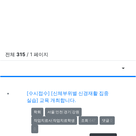
전체
315
/ 1 페이지
추천순
게
[수시접수] [신체부위별 신경재활 집중
실습] 교육 개최합니다.
학회
서울|인천|경기|강원
작업치료사|작업치료학생
조회 647
댓글 0
0