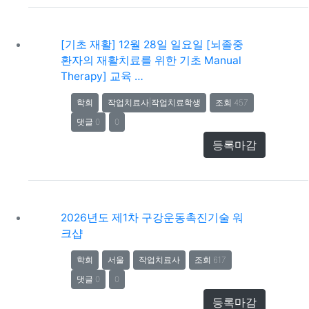
[기초 재활] 12월 28일 일요일 [뇌졸중
환자의 재활치료를 위한 기초 Manual
Therapy] 교육 …
학회
작업치료사|작업치료학생
조회 457
댓글 0
0
등록마감
2026년도 제1차 구강운동촉진기술 워
크샵
학회
서울
작업치료사
조회 617
댓글 0
0
등록마감