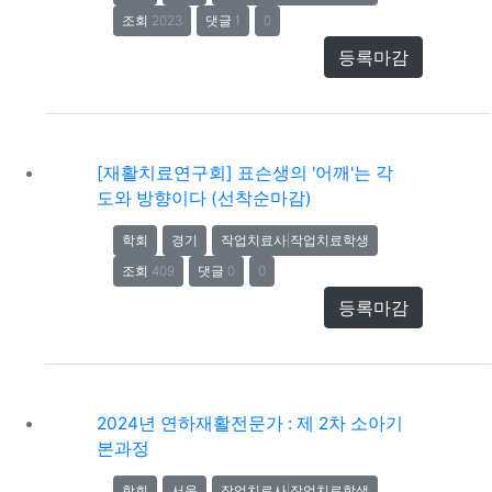
조회 2023
댓글 1
0
등록마감
[재활치료연구회] 표슨생의 '어깨'는 각
도와 방향이다 (선착순마감)
학회
경기
작업치료사|작업치료학생
조회 409
댓글 0
0
등록마감
2024년 연하재활전문가 : 제 2차 소아기
본과정
학회
서울
작업치료사|작업치료학생