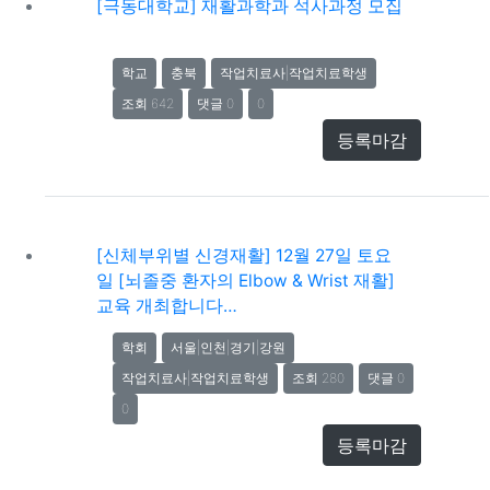
[극동대학교] 재활과학과 석사과정 모집
학교
충북
작업치료사|작업치료학생
조회 642
댓글 0
0
등록마감
[신체부위별 신경재활] 12월 27일 토요
일 [뇌졸중 환자의 Elbow & Wrist 재활]
교육 개최합니다…
학회
서울|인천|경기|강원
작업치료사|작업치료학생
조회 280
댓글 0
0
등록마감