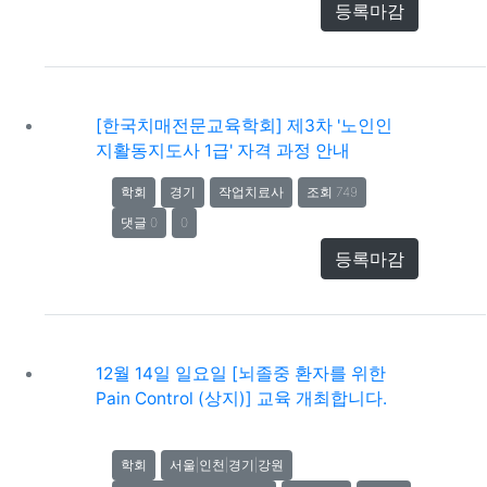
등록마감
[한국치매전문교육학회] 제3차 '노인인
지활동지도사 1급' 자격 과정 안내
학회
경기
작업치료사
조회 749
댓글 0
0
등록마감
12월 14일 일요일 [뇌졸중 환자를 위한
Pain Control (상지)] 교육 개최합니다.
학회
서울|인천|경기|강원