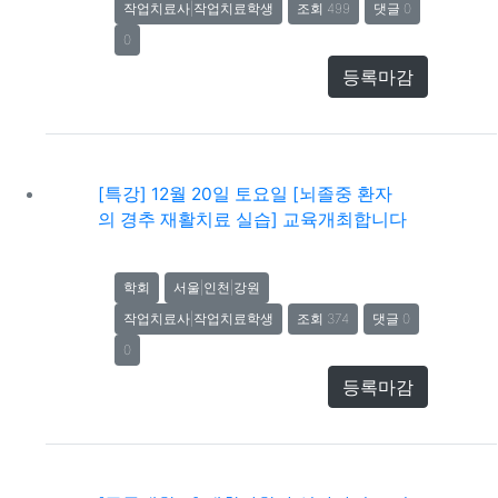
작업치료사|작업치료학생
조회 499
댓글 0
0
등록마감
[특강] 12월 20일 토요일 [뇌졸중 환자
의 경추 재활치료 실습] 교육개최합니다
학회
서울|인천|강원
작업치료사|작업치료학생
조회 374
댓글 0
0
등록마감