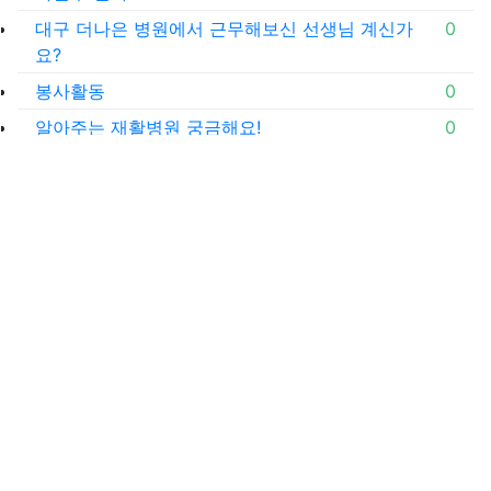
좋아
대구 더나은 병원에서 근무해보신 선생님 계신가
0
요?
좋아
봉사활동
0
좋아
알아주는 재활병원 궁금해요!
0
BEST
좋아요
땡큐오티 이용 중 느낀 팁
310
좋아요
하반기 채용공고 시작??
84
좋아요
저는 작업치료사라는 직업이 참 좋습니다.
51
좋아요
요즘 보면 작업치료사 선생님들의 눈이 꽤 높아진
50
거 같아요.
좋아요
공지사항 급여 가이드라인 정리 (24.10.04 업데이
45
트) ver . 2