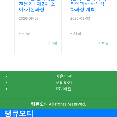
전문가 : 제2차 소
작업과학 학생심
아-기본과정
화과정 개최
2026-08-03
2026-08-03
- 서울
- 서울
D-8일
D-19일
이용약관
문의하기
PC 버전
땡큐오티
All rights reserved.
땡큐오티